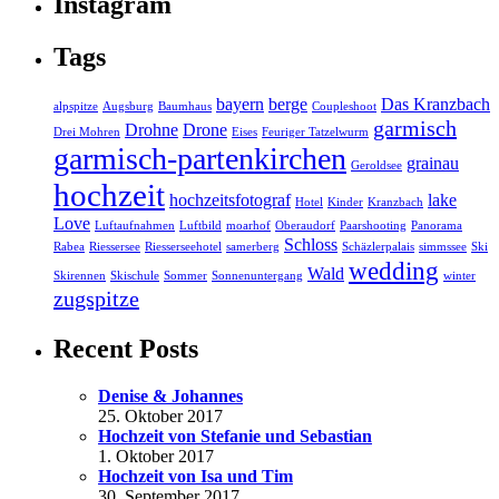
Instagram
Tags
bayern
berge
Das Kranzbach
alpspitze
Augsburg
Baumhaus
Coupleshoot
garmisch
Drohne
Drone
Drei Mohren
Eises
Feuriger Tatzelwurm
garmisch-partenkirchen
grainau
Geroldsee
hochzeit
hochzeitsfotograf
lake
Hotel
Kinder
Kranzbach
Love
Luftaufnahmen
Luftbild
moarhof
Oberaudorf
Paarshooting
Panorama
Schloss
Rabea
Riessersee
Riesserseehotel
samerberg
Schäzlerpalais
simmssee
Ski
wedding
Wald
Skirennen
Skischule
Sommer
Sonnenuntergang
winter
zugspitze
Recent Posts
Denise & Johannes
25. Oktober 2017
Hochzeit von Stefanie und Sebastian
1. Oktober 2017
Hochzeit von Isa und Tim
30. September 2017