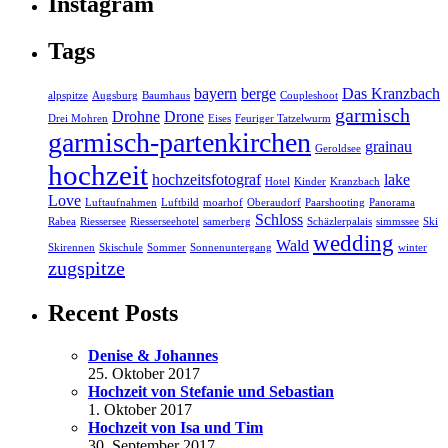
Instagram
Tags
bayern
berge
Das Kranzbach
alpspitze
Augsburg
Baumhaus
Coupleshoot
garmisch
Drohne
Drone
Drei Mohren
Eises
Feuriger Tatzelwurm
garmisch-partenkirchen
grainau
Geroldsee
hochzeit
hochzeitsfotograf
lake
Hotel
Kinder
Kranzbach
Love
Luftaufnahmen
Luftbild
moarhof
Oberaudorf
Paarshooting
Panorama
Schloss
Rabea
Riessersee
Riesserseehotel
samerberg
Schäzlerpalais
simmssee
Ski
wedding
Wald
Skirennen
Skischule
Sommer
Sonnenuntergang
winter
zugspitze
Recent Posts
Denise & Johannes
25. Oktober 2017
Hochzeit von Stefanie und Sebastian
1. Oktober 2017
Hochzeit von Isa und Tim
30. September 2017