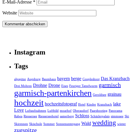
E-Mail-Adresse
*
Website
Instagram
Tags
bayern
berge
Das Kranzbach
alpspitze
Augsburg
Baumhaus
Coupleshoot
garmisch
Drohne
Drone
Drei Mohren
Eises
Feuriger Tatzelwurm
garmisch-partenkirchen
grainau
Geroldsee
hochzeit
hochzeitsfotograf
lake
Hotel
Kinder
Kranzbach
Love
Luftaufnahmen
Luftbild
moarhof
Oberaudorf
Paarshooting
Panorama
Schloss
Rabea
Riessersee
Riesserseehotel
samerberg
Schäzlerpalais
simmssee
Ski
wedding
Wald
Skirennen
Skischule
Sommer
Sonnenuntergang
winter
zugspitze