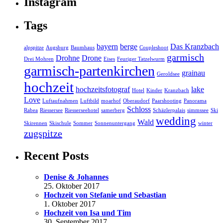
Instagram
Tags
bayern
berge
Das Kranzbach
alpspitze
Augsburg
Baumhaus
Coupleshoot
garmisch
Drohne
Drone
Drei Mohren
Eises
Feuriger Tatzelwurm
garmisch-partenkirchen
grainau
Geroldsee
hochzeit
hochzeitsfotograf
lake
Hotel
Kinder
Kranzbach
Love
Luftaufnahmen
Luftbild
moarhof
Oberaudorf
Paarshooting
Panorama
Schloss
Rabea
Riessersee
Riesserseehotel
samerberg
Schäzlerpalais
simmssee
Ski
wedding
Wald
Skirennen
Skischule
Sommer
Sonnenuntergang
winter
zugspitze
Recent Posts
Denise & Johannes
25. Oktober 2017
Hochzeit von Stefanie und Sebastian
1. Oktober 2017
Hochzeit von Isa und Tim
30. September 2017