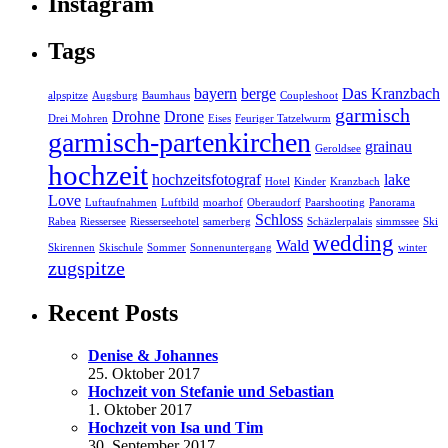
Instagram
Tags
bayern
berge
Das Kranzbach
alpspitze
Augsburg
Baumhaus
Coupleshoot
garmisch
Drohne
Drone
Drei Mohren
Eises
Feuriger Tatzelwurm
garmisch-partenkirchen
grainau
Geroldsee
hochzeit
hochzeitsfotograf
lake
Hotel
Kinder
Kranzbach
Love
Luftaufnahmen
Luftbild
moarhof
Oberaudorf
Paarshooting
Panorama
Schloss
Rabea
Riessersee
Riesserseehotel
samerberg
Schäzlerpalais
simmssee
Ski
wedding
Wald
Skirennen
Skischule
Sommer
Sonnenuntergang
winter
zugspitze
Recent Posts
Denise & Johannes
25. Oktober 2017
Hochzeit von Stefanie und Sebastian
1. Oktober 2017
Hochzeit von Isa und Tim
30. September 2017