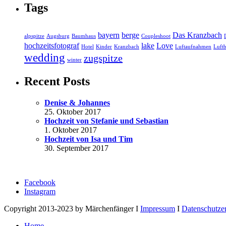
Tags
bayern
berge
Das Kranzbach
alpspitze
Augsburg
Baumhaus
Coupleshoot
hochzeitsfotograf
lake
Love
Hotel
Kinder
Kranzbach
Luftaufnahmen
Luftb
wedding
zugspitze
winter
Recent Posts
Denise & Johannes
25. Oktober 2017
Hochzeit von Stefanie und Sebastian
1. Oktober 2017
Hochzeit von Isa und Tim
30. September 2017
Facebook
Instagram
Copyright 2013-2023 by Märchenfänger I
Impressum
I
Datenschutze
Home