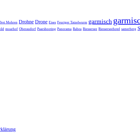
garmisc
garmisch
Drohne
Drone
Drei Mohren
Eises
Feuriger Tatzelwurm
S
ild
moarhof
Oberaudorf
Paarshooting
Panorama
Rabea
Riessersee
Riesserseehotel
samerberg
rklärung