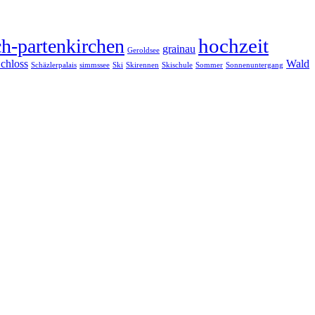
hochzeit
h-partenkirchen
grainau
Geroldsee
chloss
Wald
Schäzlerpalais
simmssee
Ski
Skirennen
Skischule
Sommer
Sonnenuntergang