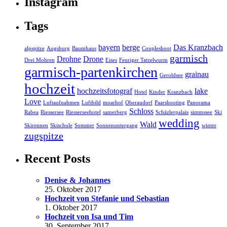
Instagram
Tags
bayern
berge
Das Kranzbach
alpspitze
Augsburg
Baumhaus
Coupleshoot
garmisch
Drohne
Drone
Drei Mohren
Eises
Feuriger Tatzelwurm
garmisch-partenkirchen
grainau
Geroldsee
hochzeit
hochzeitsfotograf
lake
Hotel
Kinder
Kranzbach
Love
Luftaufnahmen
Luftbild
moarhof
Oberaudorf
Paarshooting
Panorama
Schloss
Rabea
Riessersee
Riesserseehotel
samerberg
Schäzlerpalais
simmssee
Ski
wedding
Wald
Skirennen
Skischule
Sommer
Sonnenuntergang
winter
zugspitze
Recent Posts
Denise & Johannes
25. Oktober 2017
Hochzeit von Stefanie und Sebastian
1. Oktober 2017
Hochzeit von Isa und Tim
30. September 2017