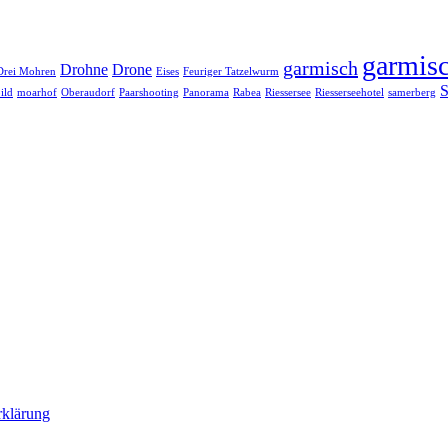
garmisc
garmisch
Drohne
Drone
Drei Mohren
Eises
Feuriger Tatzelwurm
S
ild
moarhof
Oberaudorf
Paarshooting
Panorama
Rabea
Riessersee
Riesserseehotel
samerberg
rklärung