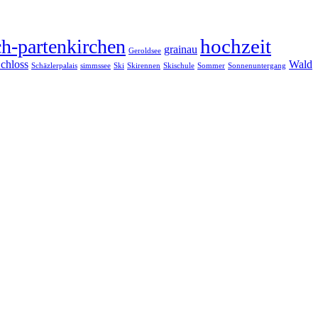
hochzeit
h-partenkirchen
grainau
Geroldsee
chloss
Wald
Schäzlerpalais
simmssee
Ski
Skirennen
Skischule
Sommer
Sonnenuntergang