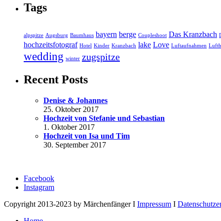
Tags
bayern
berge
Das Kranzbach
alpspitze
Augsburg
Baumhaus
Coupleshoot
hochzeitsfotograf
lake
Love
Hotel
Kinder
Kranzbach
Luftaufnahmen
Luftb
wedding
zugspitze
winter
Recent Posts
Denise & Johannes
25. Oktober 2017
Hochzeit von Stefanie und Sebastian
1. Oktober 2017
Hochzeit von Isa und Tim
30. September 2017
Facebook
Instagram
Copyright 2013-2023 by Märchenfänger I
Impressum
I
Datenschutze
Home