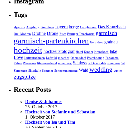
Instagram
Tags
bayern
berge
Das Kranzbach
alpspitze
Augsburg
Baumhaus
Coupleshoot
garmisch
Drohne
Drone
Drei Mohren
Eises
Feuriger Tatzelwurm
garmisch-partenkirchen
grainau
Geroldsee
hochzeit
hochzeitsfotograf
lake
Hotel
Kinder
Kranzbach
Love
Luftaufnahmen
Luftbild
moarhof
Oberaudorf
Paarshooting
Panorama
Schloss
Rabea
Riessersee
Riesserseehotel
samerberg
Schäzlerpalais
simmssee
Ski
wedding
Wald
Skirennen
Skischule
Sommer
Sonnenuntergang
winter
zugspitze
Recent Posts
Denise & Johannes
25. Oktober 2017
Hochzeit von Stefanie und Sebastian
1. Oktober 2017
Hochzeit von Isa und Tim
30. September 2017