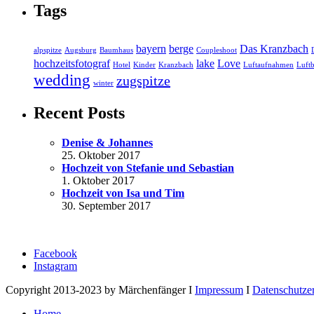
Tags
bayern
berge
Das Kranzbach
alpspitze
Augsburg
Baumhaus
Coupleshoot
hochzeitsfotograf
lake
Love
Hotel
Kinder
Kranzbach
Luftaufnahmen
Luftb
wedding
zugspitze
winter
Recent Posts
Denise & Johannes
25. Oktober 2017
Hochzeit von Stefanie und Sebastian
1. Oktober 2017
Hochzeit von Isa und Tim
30. September 2017
Facebook
Instagram
Copyright 2013-2023 by Märchenfänger I
Impressum
I
Datenschutze
Home