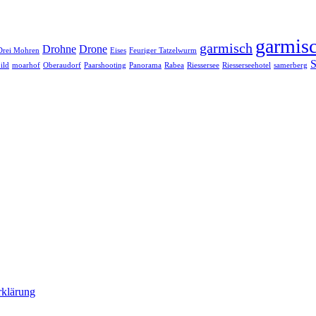
garmisc
garmisch
Drohne
Drone
Drei Mohren
Eises
Feuriger Tatzelwurm
S
ild
moarhof
Oberaudorf
Paarshooting
Panorama
Rabea
Riessersee
Riesserseehotel
samerberg
rklärung