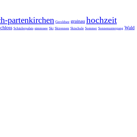
hochzeit
h-partenkirchen
grainau
Geroldsee
chloss
Wald
Schäzlerpalais
simmssee
Ski
Skirennen
Skischule
Sommer
Sonnenuntergang