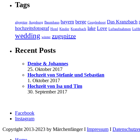
Tags
bayern
berge
Das Kranzbach
alpspitze
Augsburg
Baumhaus
Coupleshoot
hochzeitsfotograf
lake
Love
Hotel
Kinder
Kranzbach
Luftaufnahmen
Luftb
wedding
zugspitze
winter
Recent Posts
Denise & Johannes
25. Oktober 2017
Hochzeit von Stefanie und Sebastian
1. Oktober 2017
Hochzeit von Isa und Tim
30. September 2017
Facebook
Instagram
Copyright 2013-2023 by Märchenfänger I
Impressum
I
Datenschutze
Home