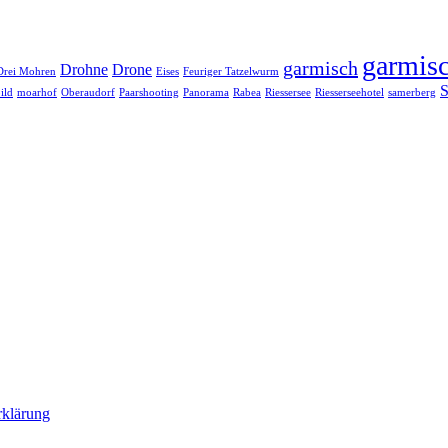
garmisc
garmisch
Drohne
Drone
Drei Mohren
Eises
Feuriger Tatzelwurm
S
ild
moarhof
Oberaudorf
Paarshooting
Panorama
Rabea
Riessersee
Riesserseehotel
samerberg
rklärung