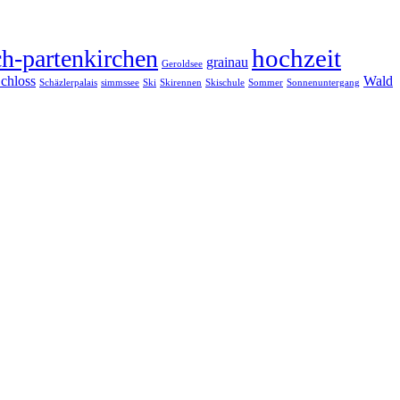
hochzeit
h-partenkirchen
grainau
Geroldsee
chloss
Wald
Schäzlerpalais
simmssee
Ski
Skirennen
Skischule
Sommer
Sonnenuntergang