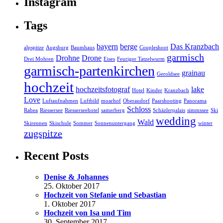
Instagram
Tags
bayern
berge
Das Kranzbach
alpspitze
Augsburg
Baumhaus
Coupleshoot
garmisch
Drohne
Drone
Drei Mohren
Eises
Feuriger Tatzelwurm
garmisch-partenkirchen
grainau
Geroldsee
hochzeit
hochzeitsfotograf
lake
Hotel
Kinder
Kranzbach
Love
Luftaufnahmen
Luftbild
moarhof
Oberaudorf
Paarshooting
Panorama
Schloss
Rabea
Riessersee
Riesserseehotel
samerberg
Schäzlerpalais
simmssee
Ski
wedding
Wald
Skirennen
Skischule
Sommer
Sonnenuntergang
winter
zugspitze
Recent Posts
Denise & Johannes
25. Oktober 2017
Hochzeit von Stefanie und Sebastian
1. Oktober 2017
Hochzeit von Isa und Tim
30. September 2017