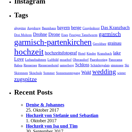
Instagram
Tags
bayern
berge
Das Kranzbach
alpspitze
Augsburg
Baumhaus
Coupleshoot
garmisch
Drohne
Drone
Drei Mohren
Eises
Feuriger Tatzelwurm
garmisch-partenkirchen
grainau
Geroldsee
hochzeit
hochzeitsfotograf
lake
Hotel
Kinder
Kranzbach
Love
Luftaufnahmen
Luftbild
moarhof
Oberaudorf
Paarshooting
Panorama
Schloss
Rabea
Riessersee
Riesserseehotel
samerberg
Schäzlerpalais
simmssee
Ski
wedding
Wald
Skirennen
Skischule
Sommer
Sonnenuntergang
winter
zugspitze
Recent Posts
Denise & Johannes
25. Oktober 2017
Hochzeit von Stefanie und Sebastian
1. Oktober 2017
Hochzeit von Isa und Tim
30. September 2017