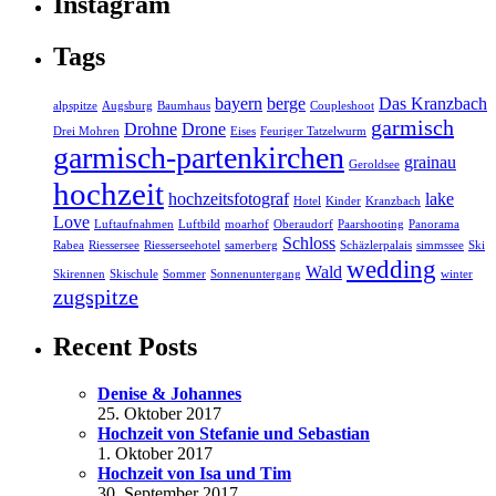
Instagram
Tags
bayern
berge
Das Kranzbach
alpspitze
Augsburg
Baumhaus
Coupleshoot
garmisch
Drohne
Drone
Drei Mohren
Eises
Feuriger Tatzelwurm
garmisch-partenkirchen
grainau
Geroldsee
hochzeit
hochzeitsfotograf
lake
Hotel
Kinder
Kranzbach
Love
Luftaufnahmen
Luftbild
moarhof
Oberaudorf
Paarshooting
Panorama
Schloss
Rabea
Riessersee
Riesserseehotel
samerberg
Schäzlerpalais
simmssee
Ski
wedding
Wald
Skirennen
Skischule
Sommer
Sonnenuntergang
winter
zugspitze
Recent Posts
Denise & Johannes
25. Oktober 2017
Hochzeit von Stefanie und Sebastian
1. Oktober 2017
Hochzeit von Isa und Tim
30. September 2017