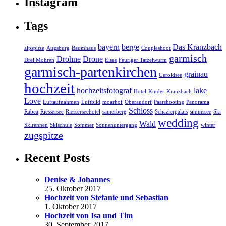
Instagram
Tags
bayern
berge
Das Kranzbach
alpspitze
Augsburg
Baumhaus
Coupleshoot
garmisch
Drohne
Drone
Drei Mohren
Eises
Feuriger Tatzelwurm
garmisch-partenkirchen
grainau
Geroldsee
hochzeit
hochzeitsfotograf
lake
Hotel
Kinder
Kranzbach
Love
Luftaufnahmen
Luftbild
moarhof
Oberaudorf
Paarshooting
Panorama
Schloss
Rabea
Riessersee
Riesserseehotel
samerberg
Schäzlerpalais
simmssee
Ski
wedding
Wald
Skirennen
Skischule
Sommer
Sonnenuntergang
winter
zugspitze
Recent Posts
Denise & Johannes
25. Oktober 2017
Hochzeit von Stefanie und Sebastian
1. Oktober 2017
Hochzeit von Isa und Tim
30. September 2017