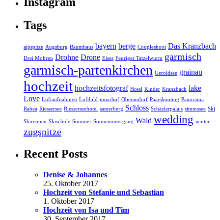
Instagram
Tags
bayern
berge
Das Kranzbach
alpspitze
Augsburg
Baumhaus
Coupleshoot
garmisch
Drohne
Drone
Drei Mohren
Eises
Feuriger Tatzelwurm
garmisch-partenkirchen
grainau
Geroldsee
hochzeit
hochzeitsfotograf
lake
Hotel
Kinder
Kranzbach
Love
Luftaufnahmen
Luftbild
moarhof
Oberaudorf
Paarshooting
Panorama
Schloss
Rabea
Riessersee
Riesserseehotel
samerberg
Schäzlerpalais
simmssee
Ski
wedding
Wald
Skirennen
Skischule
Sommer
Sonnenuntergang
winter
zugspitze
Recent Posts
Denise & Johannes
25. Oktober 2017
Hochzeit von Stefanie und Sebastian
1. Oktober 2017
Hochzeit von Isa und Tim
30. September 2017