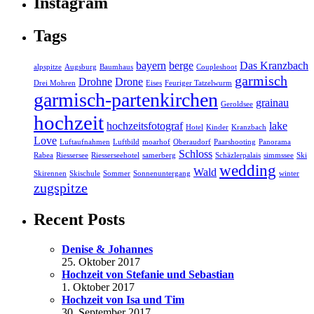
Instagram
Tags
bayern
berge
Das Kranzbach
alpspitze
Augsburg
Baumhaus
Coupleshoot
garmisch
Drohne
Drone
Drei Mohren
Eises
Feuriger Tatzelwurm
garmisch-partenkirchen
grainau
Geroldsee
hochzeit
hochzeitsfotograf
lake
Hotel
Kinder
Kranzbach
Love
Luftaufnahmen
Luftbild
moarhof
Oberaudorf
Paarshooting
Panorama
Schloss
Rabea
Riessersee
Riesserseehotel
samerberg
Schäzlerpalais
simmssee
Ski
wedding
Wald
Skirennen
Skischule
Sommer
Sonnenuntergang
winter
zugspitze
Recent Posts
Denise & Johannes
25. Oktober 2017
Hochzeit von Stefanie und Sebastian
1. Oktober 2017
Hochzeit von Isa und Tim
30. September 2017