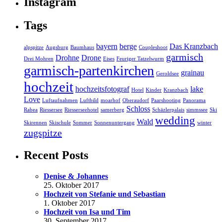
Instagram
Tags
bayern
berge
Das Kranzbach
alpspitze
Augsburg
Baumhaus
Coupleshoot
garmisch
Drohne
Drone
Drei Mohren
Eises
Feuriger Tatzelwurm
garmisch-partenkirchen
grainau
Geroldsee
hochzeit
hochzeitsfotograf
lake
Hotel
Kinder
Kranzbach
Love
Luftaufnahmen
Luftbild
moarhof
Oberaudorf
Paarshooting
Panorama
Schloss
Rabea
Riessersee
Riesserseehotel
samerberg
Schäzlerpalais
simmssee
Ski
wedding
Wald
Skirennen
Skischule
Sommer
Sonnenuntergang
winter
zugspitze
Recent Posts
Denise & Johannes
25. Oktober 2017
Hochzeit von Stefanie und Sebastian
1. Oktober 2017
Hochzeit von Isa und Tim
30. September 2017