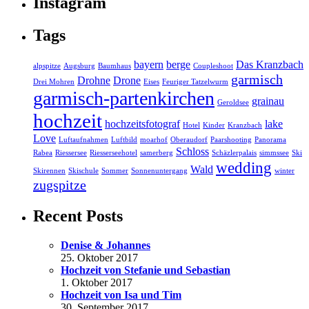
Instagram
Tags
bayern
berge
Das Kranzbach
alpspitze
Augsburg
Baumhaus
Coupleshoot
garmisch
Drohne
Drone
Drei Mohren
Eises
Feuriger Tatzelwurm
garmisch-partenkirchen
grainau
Geroldsee
hochzeit
hochzeitsfotograf
lake
Hotel
Kinder
Kranzbach
Love
Luftaufnahmen
Luftbild
moarhof
Oberaudorf
Paarshooting
Panorama
Schloss
Rabea
Riessersee
Riesserseehotel
samerberg
Schäzlerpalais
simmssee
Ski
wedding
Wald
Skirennen
Skischule
Sommer
Sonnenuntergang
winter
zugspitze
Recent Posts
Denise & Johannes
25. Oktober 2017
Hochzeit von Stefanie und Sebastian
1. Oktober 2017
Hochzeit von Isa und Tim
30. September 2017