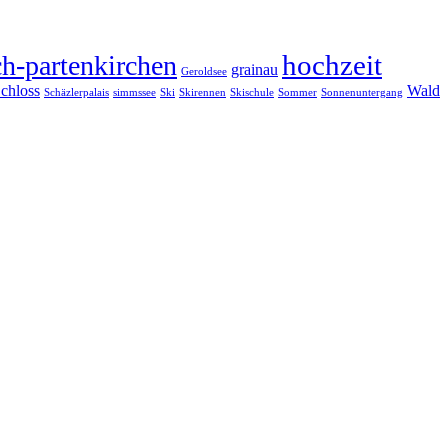
hochzeit
h-partenkirchen
grainau
Geroldsee
chloss
Wald
Schäzlerpalais
simmssee
Ski
Skirennen
Skischule
Sommer
Sonnenuntergang