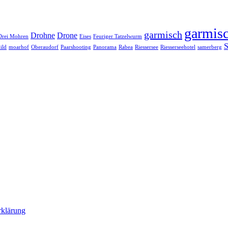
garmisc
garmisch
Drohne
Drone
Drei Mohren
Eises
Feuriger Tatzelwurm
S
ild
moarhof
Oberaudorf
Paarshooting
Panorama
Rabea
Riessersee
Riesserseehotel
samerberg
rklärung