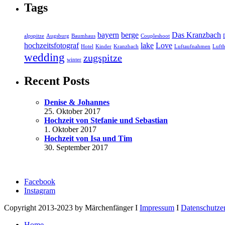
Tags
bayern
berge
Das Kranzbach
alpspitze
Augsburg
Baumhaus
Coupleshoot
hochzeitsfotograf
lake
Love
Hotel
Kinder
Kranzbach
Luftaufnahmen
Luftb
wedding
zugspitze
winter
Recent Posts
Denise & Johannes
25. Oktober 2017
Hochzeit von Stefanie und Sebastian
1. Oktober 2017
Hochzeit von Isa und Tim
30. September 2017
Facebook
Instagram
Copyright 2013-2023 by Märchenfänger I
Impressum
I
Datenschutze
Home