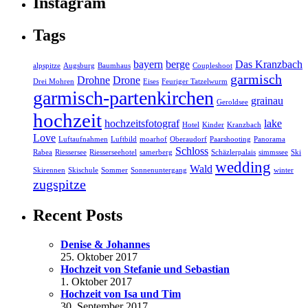
Instagram
Tags
bayern
berge
Das Kranzbach
alpspitze
Augsburg
Baumhaus
Coupleshoot
garmisch
Drohne
Drone
Drei Mohren
Eises
Feuriger Tatzelwurm
garmisch-partenkirchen
grainau
Geroldsee
hochzeit
hochzeitsfotograf
lake
Hotel
Kinder
Kranzbach
Love
Luftaufnahmen
Luftbild
moarhof
Oberaudorf
Paarshooting
Panorama
Schloss
Rabea
Riessersee
Riesserseehotel
samerberg
Schäzlerpalais
simmssee
Ski
wedding
Wald
Skirennen
Skischule
Sommer
Sonnenuntergang
winter
zugspitze
Recent Posts
Denise & Johannes
25. Oktober 2017
Hochzeit von Stefanie und Sebastian
1. Oktober 2017
Hochzeit von Isa und Tim
30. September 2017