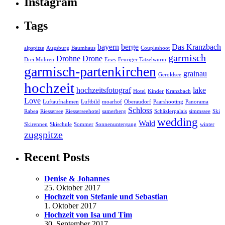
Instagram
Tags
bayern
berge
Das Kranzbach
alpspitze
Augsburg
Baumhaus
Coupleshoot
garmisch
Drohne
Drone
Drei Mohren
Eises
Feuriger Tatzelwurm
garmisch-partenkirchen
grainau
Geroldsee
hochzeit
hochzeitsfotograf
lake
Hotel
Kinder
Kranzbach
Love
Luftaufnahmen
Luftbild
moarhof
Oberaudorf
Paarshooting
Panorama
Schloss
Rabea
Riessersee
Riesserseehotel
samerberg
Schäzlerpalais
simmssee
Ski
wedding
Wald
Skirennen
Skischule
Sommer
Sonnenuntergang
winter
zugspitze
Recent Posts
Denise & Johannes
25. Oktober 2017
Hochzeit von Stefanie und Sebastian
1. Oktober 2017
Hochzeit von Isa und Tim
30. September 2017