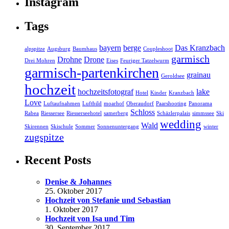
Instagram
Tags
bayern
berge
Das Kranzbach
alpspitze
Augsburg
Baumhaus
Coupleshoot
garmisch
Drohne
Drone
Drei Mohren
Eises
Feuriger Tatzelwurm
garmisch-partenkirchen
grainau
Geroldsee
hochzeit
hochzeitsfotograf
lake
Hotel
Kinder
Kranzbach
Love
Luftaufnahmen
Luftbild
moarhof
Oberaudorf
Paarshooting
Panorama
Schloss
Rabea
Riessersee
Riesserseehotel
samerberg
Schäzlerpalais
simmssee
Ski
wedding
Wald
Skirennen
Skischule
Sommer
Sonnenuntergang
winter
zugspitze
Recent Posts
Denise & Johannes
25. Oktober 2017
Hochzeit von Stefanie und Sebastian
1. Oktober 2017
Hochzeit von Isa und Tim
30. September 2017