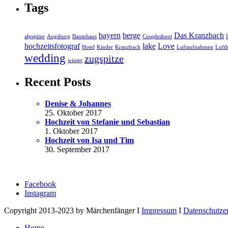
Tags
bayern
berge
Das Kranzbach
alpspitze
Augsburg
Baumhaus
Coupleshoot
hochzeitsfotograf
lake
Love
Hotel
Kinder
Kranzbach
Luftaufnahmen
Luftb
wedding
zugspitze
winter
Recent Posts
Denise & Johannes
25. Oktober 2017
Hochzeit von Stefanie und Sebastian
1. Oktober 2017
Hochzeit von Isa und Tim
30. September 2017
Facebook
Instagram
Copyright 2013-2023 by Märchenfänger I
Impressum
I
Datenschutze
Home