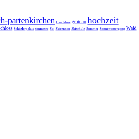
hochzeit
h-partenkirchen
grainau
Geroldsee
chloss
Wald
Schäzlerpalais
simmssee
Ski
Skirennen
Skischule
Sommer
Sonnenuntergang