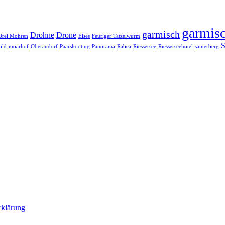
garmisc
garmisch
Drohne
Drone
Drei Mohren
Eises
Feuriger Tatzelwurm
S
ild
moarhof
Oberaudorf
Paarshooting
Panorama
Rabea
Riessersee
Riesserseehotel
samerberg
rklärung