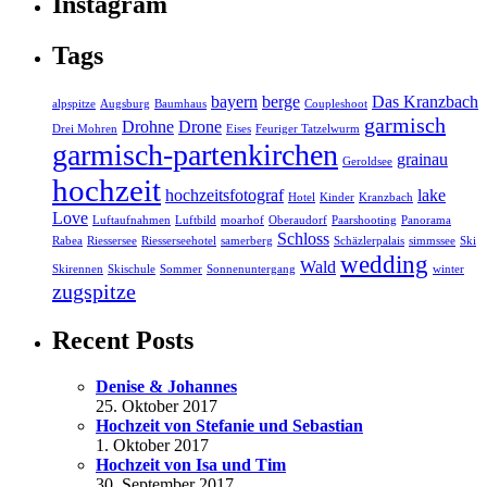
Instagram
Tags
bayern
berge
Das Kranzbach
alpspitze
Augsburg
Baumhaus
Coupleshoot
garmisch
Drohne
Drone
Drei Mohren
Eises
Feuriger Tatzelwurm
garmisch-partenkirchen
grainau
Geroldsee
hochzeit
hochzeitsfotograf
lake
Hotel
Kinder
Kranzbach
Love
Luftaufnahmen
Luftbild
moarhof
Oberaudorf
Paarshooting
Panorama
Schloss
Rabea
Riessersee
Riesserseehotel
samerberg
Schäzlerpalais
simmssee
Ski
wedding
Wald
Skirennen
Skischule
Sommer
Sonnenuntergang
winter
zugspitze
Recent Posts
Denise & Johannes
25. Oktober 2017
Hochzeit von Stefanie und Sebastian
1. Oktober 2017
Hochzeit von Isa und Tim
30. September 2017