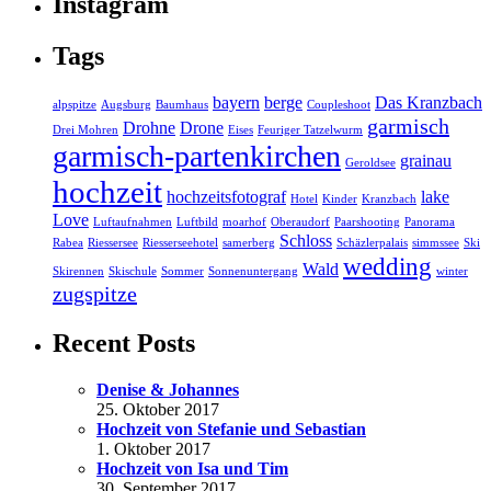
Instagram
Tags
bayern
berge
Das Kranzbach
alpspitze
Augsburg
Baumhaus
Coupleshoot
garmisch
Drohne
Drone
Drei Mohren
Eises
Feuriger Tatzelwurm
garmisch-partenkirchen
grainau
Geroldsee
hochzeit
hochzeitsfotograf
lake
Hotel
Kinder
Kranzbach
Love
Luftaufnahmen
Luftbild
moarhof
Oberaudorf
Paarshooting
Panorama
Schloss
Rabea
Riessersee
Riesserseehotel
samerberg
Schäzlerpalais
simmssee
Ski
wedding
Wald
Skirennen
Skischule
Sommer
Sonnenuntergang
winter
zugspitze
Recent Posts
Denise & Johannes
25. Oktober 2017
Hochzeit von Stefanie und Sebastian
1. Oktober 2017
Hochzeit von Isa und Tim
30. September 2017