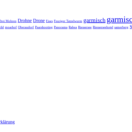
garmisc
garmisch
Drohne
Drone
Drei Mohren
Eises
Feuriger Tatzelwurm
S
ild
moarhof
Oberaudorf
Paarshooting
Panorama
Rabea
Riessersee
Riesserseehotel
samerberg
rklärung