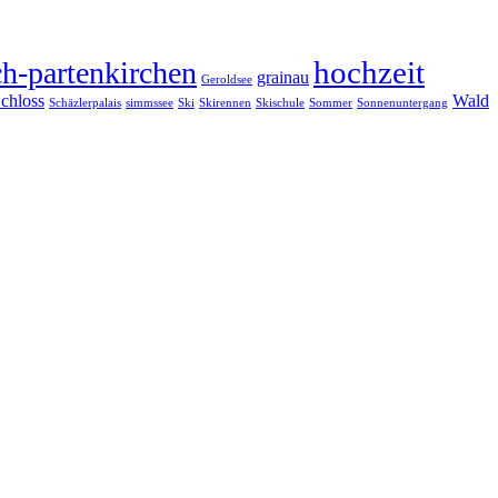
hochzeit
h-partenkirchen
grainau
Geroldsee
chloss
Wald
Schäzlerpalais
simmssee
Ski
Skirennen
Skischule
Sommer
Sonnenuntergang