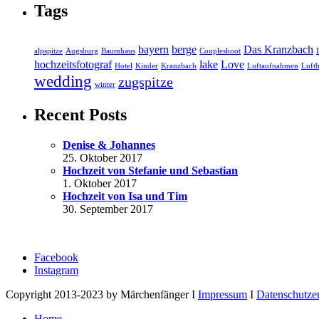
Tags
bayern
berge
Das Kranzbach
alpspitze
Augsburg
Baumhaus
Coupleshoot
hochzeitsfotograf
lake
Love
Hotel
Kinder
Kranzbach
Luftaufnahmen
Luftb
wedding
zugspitze
winter
Recent Posts
Denise & Johannes
25. Oktober 2017
Hochzeit von Stefanie und Sebastian
1. Oktober 2017
Hochzeit von Isa und Tim
30. September 2017
Facebook
Instagram
Copyright 2013-2023 by Märchenfänger I
Impressum
I
Datenschutze
Home