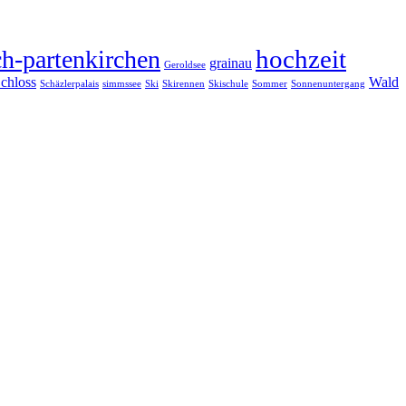
hochzeit
h-partenkirchen
grainau
Geroldsee
chloss
Wald
Schäzlerpalais
simmssee
Ski
Skirennen
Skischule
Sommer
Sonnenuntergang