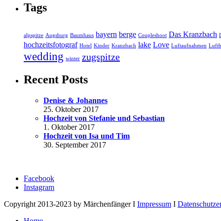
Tags
bayern
berge
Das Kranzbach
alpspitze
Augsburg
Baumhaus
Coupleshoot
hochzeitsfotograf
lake
Love
Hotel
Kinder
Kranzbach
Luftaufnahmen
Luftb
wedding
zugspitze
winter
Recent Posts
Denise & Johannes
25. Oktober 2017
Hochzeit von Stefanie und Sebastian
1. Oktober 2017
Hochzeit von Isa und Tim
30. September 2017
Facebook
Instagram
Copyright 2013-2023 by Märchenfänger I
Impressum
I
Datenschutze
Home