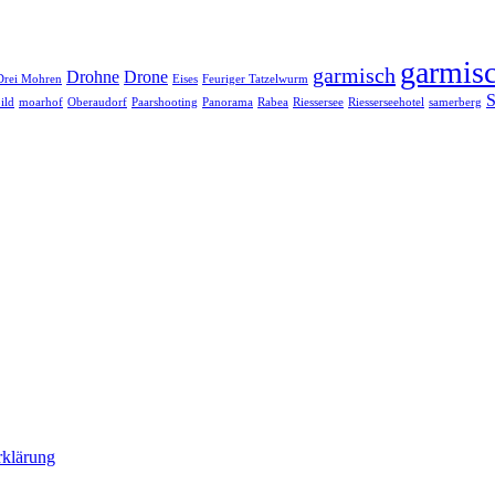
garmisc
garmisch
Drohne
Drone
Drei Mohren
Eises
Feuriger Tatzelwurm
S
ild
moarhof
Oberaudorf
Paarshooting
Panorama
Rabea
Riessersee
Riesserseehotel
samerberg
rklärung