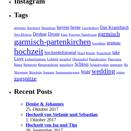
Instagram
Tags
bayern
berge
Das Kranzbach
alpspitze
Augsburg
Baumhaus
Coupleshoot
garmisch
Drohne
Drone
Drei Mohren
Eises
Feuriger Tatzelwurm
garmisch-partenkirchen
grainau
Geroldsee
hochzeit
hochzeitsfotograf
lake
Hotel
Kinder
Kranzbach
Love
Luftaufnahmen
Luftbild
moarhof
Oberaudorf
Paarshooting
Panorama
Schloss
Rabea
Riessersee
Riesserseehotel
samerberg
Schäzlerpalais
simmssee
Ski
wedding
Wald
Skirennen
Skischule
Sommer
Sonnenuntergang
winter
zugspitze
Recent Posts
Denise & Johannes
25. Oktober 2017
Hochzeit von Stefanie und Sebastian
1. Oktober 2017
Hochzeit von Isa und Tim
30. September 2017