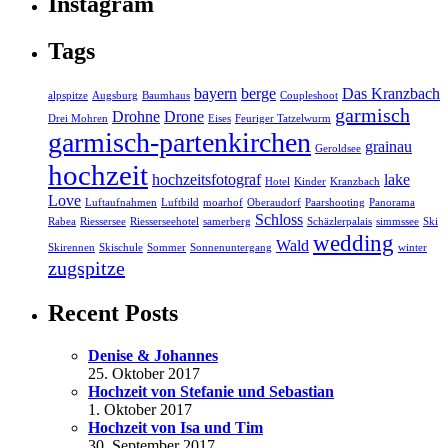
Instagram
Tags
bayern
berge
Das Kranzbach
alpspitze
Augsburg
Baumhaus
Coupleshoot
garmisch
Drohne
Drone
Drei Mohren
Eises
Feuriger Tatzelwurm
garmisch-partenkirchen
grainau
Geroldsee
hochzeit
hochzeitsfotograf
lake
Hotel
Kinder
Kranzbach
Love
Luftaufnahmen
Luftbild
moarhof
Oberaudorf
Paarshooting
Panorama
Schloss
Rabea
Riessersee
Riesserseehotel
samerberg
Schäzlerpalais
simmssee
Ski
wedding
Wald
Skirennen
Skischule
Sommer
Sonnenuntergang
winter
zugspitze
Recent Posts
Denise & Johannes
25. Oktober 2017
Hochzeit von Stefanie und Sebastian
1. Oktober 2017
Hochzeit von Isa und Tim
30. September 2017