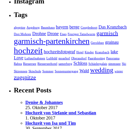
Instagram
Tags
bayern
berge
Das Kranzbach
alpspitze
Augsburg
Baumhaus
Coupleshoot
garmisch
Drohne
Drone
Drei Mohren
Eises
Feuriger Tatzelwurm
garmisch-partenkirchen
grainau
Geroldsee
hochzeit
hochzeitsfotograf
lake
Hotel
Kinder
Kranzbach
Love
Luftaufnahmen
Luftbild
moarhof
Oberaudorf
Paarshooting
Panorama
Schloss
Rabea
Riessersee
Riesserseehotel
samerberg
Schäzlerpalais
simmssee
Ski
wedding
Wald
Skirennen
Skischule
Sommer
Sonnenuntergang
winter
zugspitze
Recent Posts
Denise & Johannes
25. Oktober 2017
Hochzeit von Stefanie und Sebastian
1. Oktober 2017
Hochzeit von Isa und Tim
30. September 2017