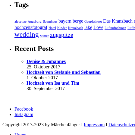
Tags
bayern
berge
Das Kranzbach
alpspitze
Augsburg
Baumhaus
Coupleshoot
hochzeitsfotograf
lake
Love
Hotel
Kinder
Kranzbach
Luftaufnahmen
Luftb
wedding
zugspitze
winter
Recent Posts
Denise & Johannes
25. Oktober 2017
Hochzeit von Stefanie und Sebastian
1. Oktober 2017
Hochzeit von Isa und Tim
30. September 2017
Facebook
Instagram
Copyright 2013-2023 by Märchenfänger I
Impressum
I
Datenschutze
Home