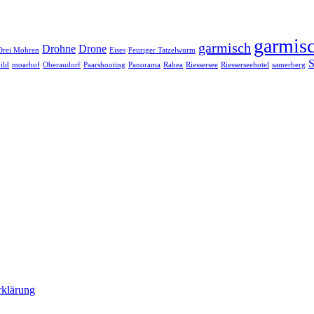
garmisc
garmisch
Drohne
Drone
Drei Mohren
Eises
Feuriger Tatzelwurm
S
ild
moarhof
Oberaudorf
Paarshooting
Panorama
Rabea
Riessersee
Riesserseehotel
samerberg
rklärung