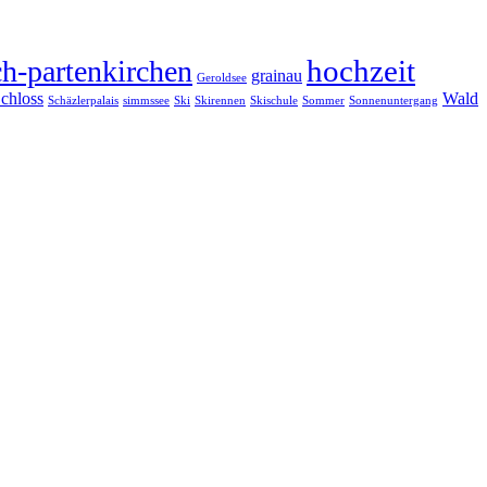
hochzeit
h-partenkirchen
grainau
Geroldsee
chloss
Wald
Schäzlerpalais
simmssee
Ski
Skirennen
Skischule
Sommer
Sonnenuntergang