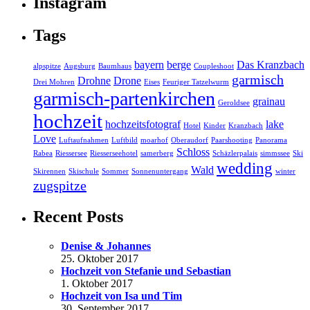
Instagram
Tags
bayern
berge
Das Kranzbach
alpspitze
Augsburg
Baumhaus
Coupleshoot
garmisch
Drohne
Drone
Drei Mohren
Eises
Feuriger Tatzelwurm
garmisch-partenkirchen
grainau
Geroldsee
hochzeit
hochzeitsfotograf
lake
Hotel
Kinder
Kranzbach
Love
Luftaufnahmen
Luftbild
moarhof
Oberaudorf
Paarshooting
Panorama
Schloss
Rabea
Riessersee
Riesserseehotel
samerberg
Schäzlerpalais
simmssee
Ski
wedding
Wald
Skirennen
Skischule
Sommer
Sonnenuntergang
winter
zugspitze
Recent Posts
Denise & Johannes
25. Oktober 2017
Hochzeit von Stefanie und Sebastian
1. Oktober 2017
Hochzeit von Isa und Tim
30. September 2017