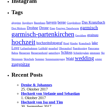
Instagram
Tags
bayern
berge
Das Kranzbach
alpspitze
Augsburg
Baumhaus
Coupleshoot
garmisch
Drohne
Drone
Drei Mohren
Eises
Feuriger Tatzelwurm
garmisch-partenkirchen
grainau
Geroldsee
hochzeit
hochzeitsfotograf
lake
Hotel
Kinder
Kranzbach
Love
Luftaufnahmen
Luftbild
moarhof
Oberaudorf
Paarshooting
Panorama
Schloss
Rabea
Riessersee
Riesserseehotel
samerberg
Schäzlerpalais
simmssee
Ski
wedding
Wald
Skirennen
Skischule
Sommer
Sonnenuntergang
winter
zugspitze
Recent Posts
Denise & Johannes
25. Oktober 2017
Hochzeit von Stefanie und Sebastian
1. Oktober 2017
Hochzeit von Isa und Tim
30. September 2017