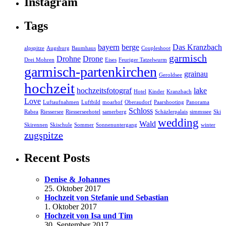
Instagram
Tags
bayern
berge
Das Kranzbach
alpspitze
Augsburg
Baumhaus
Coupleshoot
garmisch
Drohne
Drone
Drei Mohren
Eises
Feuriger Tatzelwurm
garmisch-partenkirchen
grainau
Geroldsee
hochzeit
hochzeitsfotograf
lake
Hotel
Kinder
Kranzbach
Love
Luftaufnahmen
Luftbild
moarhof
Oberaudorf
Paarshooting
Panorama
Schloss
Rabea
Riessersee
Riesserseehotel
samerberg
Schäzlerpalais
simmssee
Ski
wedding
Wald
Skirennen
Skischule
Sommer
Sonnenuntergang
winter
zugspitze
Recent Posts
Denise & Johannes
25. Oktober 2017
Hochzeit von Stefanie und Sebastian
1. Oktober 2017
Hochzeit von Isa und Tim
30. September 2017