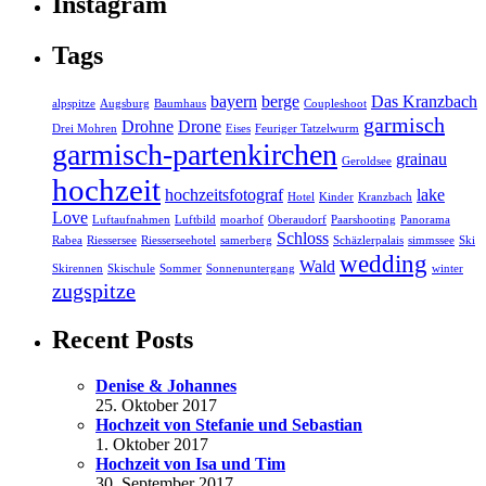
Instagram
Tags
bayern
berge
Das Kranzbach
alpspitze
Augsburg
Baumhaus
Coupleshoot
garmisch
Drohne
Drone
Drei Mohren
Eises
Feuriger Tatzelwurm
garmisch-partenkirchen
grainau
Geroldsee
hochzeit
hochzeitsfotograf
lake
Hotel
Kinder
Kranzbach
Love
Luftaufnahmen
Luftbild
moarhof
Oberaudorf
Paarshooting
Panorama
Schloss
Rabea
Riessersee
Riesserseehotel
samerberg
Schäzlerpalais
simmssee
Ski
wedding
Wald
Skirennen
Skischule
Sommer
Sonnenuntergang
winter
zugspitze
Recent Posts
Denise & Johannes
25. Oktober 2017
Hochzeit von Stefanie und Sebastian
1. Oktober 2017
Hochzeit von Isa und Tim
30. September 2017