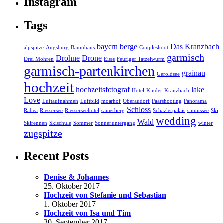
Instagram
Tags
bayern
berge
Das Kranzbach
alpspitze
Augsburg
Baumhaus
Coupleshoot
garmisch
Drohne
Drone
Drei Mohren
Eises
Feuriger Tatzelwurm
garmisch-partenkirchen
grainau
Geroldsee
hochzeit
hochzeitsfotograf
lake
Hotel
Kinder
Kranzbach
Love
Luftaufnahmen
Luftbild
moarhof
Oberaudorf
Paarshooting
Panorama
Schloss
Rabea
Riessersee
Riesserseehotel
samerberg
Schäzlerpalais
simmssee
Ski
wedding
Wald
Skirennen
Skischule
Sommer
Sonnenuntergang
winter
zugspitze
Recent Posts
Denise & Johannes
25. Oktober 2017
Hochzeit von Stefanie und Sebastian
1. Oktober 2017
Hochzeit von Isa und Tim
30. September 2017