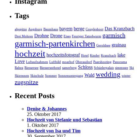
Instagram
Tags
bayern
berge
Das Kranzbach
alpspitze
Augsburg
Baumhaus
Coupleshoot
garmisch
Drohne
Drone
Drei Mohren
Eises
Feuriger Tatzelwurm
garmisch-partenkirchen
grainau
Geroldsee
hochzeit
hochzeitsfotograf
lake
Hotel
Kinder
Kranzbach
Love
Luftaufnahmen
Luftbild
moarhof
Oberaudorf
Paarshooting
Panorama
Schloss
Rabea
Riessersee
Riesserseehotel
samerberg
Schäzlerpalais
simmssee
Ski
wedding
Wald
Skirennen
Skischule
Sommer
Sonnenuntergang
winter
zugspitze
Recent Posts
Denise & Johannes
25. Oktober 2017
Hochzeit von Stefanie und Sebastian
1. Oktober 2017
Hochzeit von Isa und Tim
30. September 2017