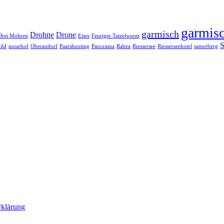
garmisc
garmisch
Drohne
Drone
Drei Mohren
Eises
Feuriger Tatzelwurm
S
ild
moarhof
Oberaudorf
Paarshooting
Panorama
Rabea
Riessersee
Riesserseehotel
samerberg
rklärung