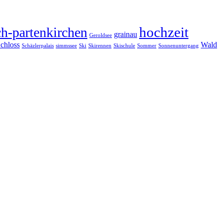
hochzeit
h-partenkirchen
grainau
Geroldsee
chloss
Wald
Schäzlerpalais
simmssee
Ski
Skirennen
Skischule
Sommer
Sonnenuntergang