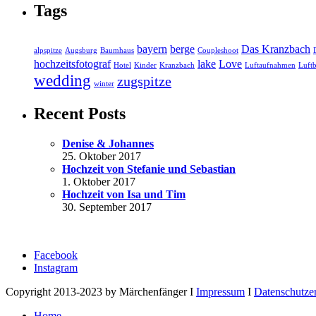
Tags
bayern
berge
Das Kranzbach
alpspitze
Augsburg
Baumhaus
Coupleshoot
hochzeitsfotograf
lake
Love
Hotel
Kinder
Kranzbach
Luftaufnahmen
Luftb
wedding
zugspitze
winter
Recent Posts
Denise & Johannes
25. Oktober 2017
Hochzeit von Stefanie und Sebastian
1. Oktober 2017
Hochzeit von Isa und Tim
30. September 2017
Facebook
Instagram
Copyright 2013-2023 by Märchenfänger I
Impressum
I
Datenschutze
Home