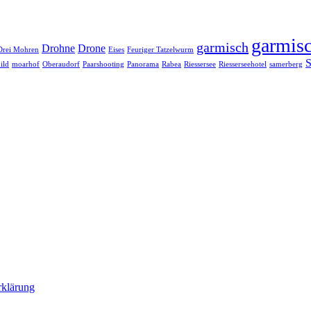
garmisc
garmisch
Drohne
Drone
Drei Mohren
Eises
Feuriger Tatzelwurm
S
ild
moarhof
Oberaudorf
Paarshooting
Panorama
Rabea
Riessersee
Riesserseehotel
samerberg
rklärung