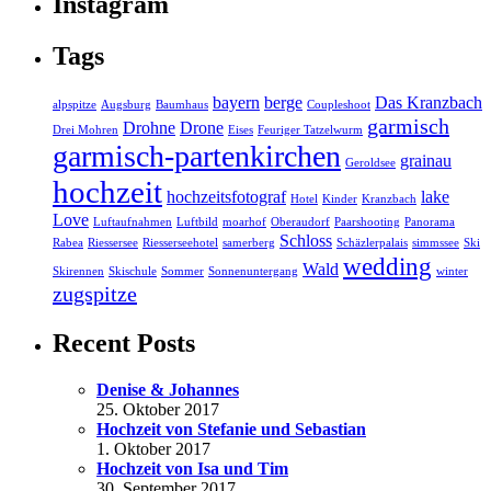
Instagram
Tags
bayern
berge
Das Kranzbach
alpspitze
Augsburg
Baumhaus
Coupleshoot
garmisch
Drohne
Drone
Drei Mohren
Eises
Feuriger Tatzelwurm
garmisch-partenkirchen
grainau
Geroldsee
hochzeit
hochzeitsfotograf
lake
Hotel
Kinder
Kranzbach
Love
Luftaufnahmen
Luftbild
moarhof
Oberaudorf
Paarshooting
Panorama
Schloss
Rabea
Riessersee
Riesserseehotel
samerberg
Schäzlerpalais
simmssee
Ski
wedding
Wald
Skirennen
Skischule
Sommer
Sonnenuntergang
winter
zugspitze
Recent Posts
Denise & Johannes
25. Oktober 2017
Hochzeit von Stefanie und Sebastian
1. Oktober 2017
Hochzeit von Isa und Tim
30. September 2017