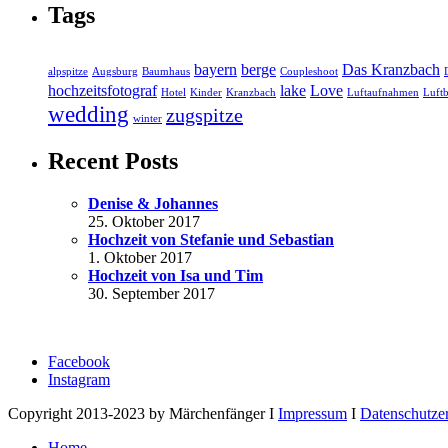
Tags
bayern
berge
Das Kranzbach
alpspitze
Augsburg
Baumhaus
Coupleshoot
hochzeitsfotograf
lake
Love
Hotel
Kinder
Kranzbach
Luftaufnahmen
Luftb
wedding
zugspitze
winter
Recent Posts
Denise & Johannes
25. Oktober 2017
Hochzeit von Stefanie und Sebastian
1. Oktober 2017
Hochzeit von Isa und Tim
30. September 2017
Facebook
Instagram
Copyright 2013-2023 by Märchenfänger I
Impressum
I
Datenschutze
Home