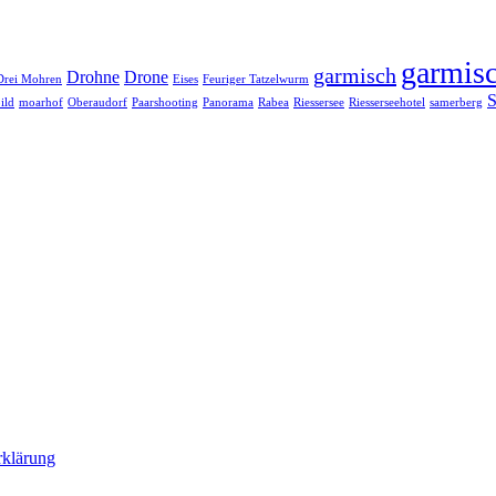
garmisc
garmisch
Drohne
Drone
Drei Mohren
Eises
Feuriger Tatzelwurm
S
ild
moarhof
Oberaudorf
Paarshooting
Panorama
Rabea
Riessersee
Riesserseehotel
samerberg
rklärung