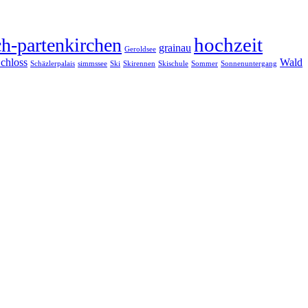
hochzeit
h-partenkirchen
grainau
Geroldsee
chloss
Wald
Schäzlerpalais
simmssee
Ski
Skirennen
Skischule
Sommer
Sonnenuntergang