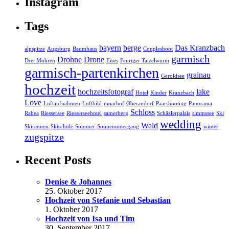
Instagram
Tags
bayern
berge
Das Kranzbach
alpspitze
Augsburg
Baumhaus
Coupleshoot
garmisch
Drohne
Drone
Drei Mohren
Eises
Feuriger Tatzelwurm
garmisch-partenkirchen
grainau
Geroldsee
hochzeit
hochzeitsfotograf
lake
Hotel
Kinder
Kranzbach
Love
Luftaufnahmen
Luftbild
moarhof
Oberaudorf
Paarshooting
Panorama
Schloss
Rabea
Riessersee
Riesserseehotel
samerberg
Schäzlerpalais
simmssee
Ski
wedding
Wald
Skirennen
Skischule
Sommer
Sonnenuntergang
winter
zugspitze
Recent Posts
Denise & Johannes
25. Oktober 2017
Hochzeit von Stefanie und Sebastian
1. Oktober 2017
Hochzeit von Isa und Tim
30. September 2017