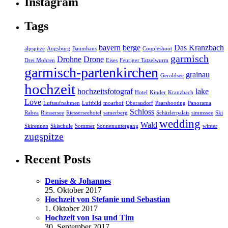
Instagram
Tags
bayern
berge
Das Kranzbach
alpspitze
Augsburg
Baumhaus
Coupleshoot
garmisch
Drohne
Drone
Drei Mohren
Eises
Feuriger Tatzelwurm
garmisch-partenkirchen
grainau
Geroldsee
hochzeit
hochzeitsfotograf
lake
Hotel
Kinder
Kranzbach
Love
Luftaufnahmen
Luftbild
moarhof
Oberaudorf
Paarshooting
Panorama
Schloss
Rabea
Riessersee
Riesserseehotel
samerberg
Schäzlerpalais
simmssee
Ski
wedding
Wald
Skirennen
Skischule
Sommer
Sonnenuntergang
winter
zugspitze
Recent Posts
Denise & Johannes
25. Oktober 2017
Hochzeit von Stefanie und Sebastian
1. Oktober 2017
Hochzeit von Isa und Tim
30. September 2017