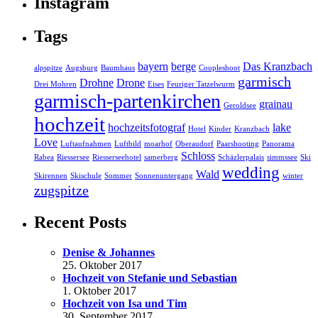
Instagram
Tags
bayern
berge
Das Kranzbach
alpspitze
Augsburg
Baumhaus
Coupleshoot
garmisch
Drohne
Drone
Drei Mohren
Eises
Feuriger Tatzelwurm
garmisch-partenkirchen
grainau
Geroldsee
hochzeit
hochzeitsfotograf
lake
Hotel
Kinder
Kranzbach
Love
Luftaufnahmen
Luftbild
moarhof
Oberaudorf
Paarshooting
Panorama
Schloss
Rabea
Riessersee
Riesserseehotel
samerberg
Schäzlerpalais
simmssee
Ski
wedding
Wald
Skirennen
Skischule
Sommer
Sonnenuntergang
winter
zugspitze
Recent Posts
Denise & Johannes
25. Oktober 2017
Hochzeit von Stefanie und Sebastian
1. Oktober 2017
Hochzeit von Isa und Tim
30. September 2017