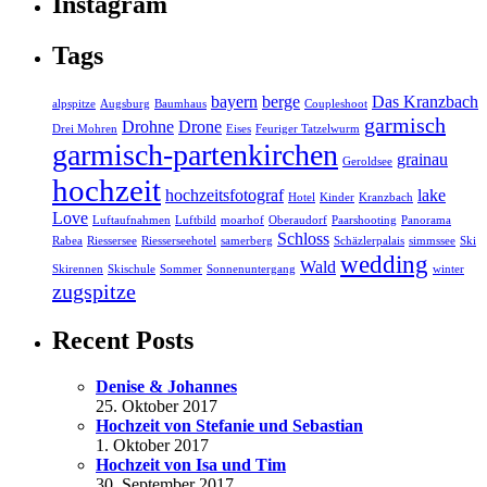
Instagram
Tags
bayern
berge
Das Kranzbach
alpspitze
Augsburg
Baumhaus
Coupleshoot
garmisch
Drohne
Drone
Drei Mohren
Eises
Feuriger Tatzelwurm
garmisch-partenkirchen
grainau
Geroldsee
hochzeit
hochzeitsfotograf
lake
Hotel
Kinder
Kranzbach
Love
Luftaufnahmen
Luftbild
moarhof
Oberaudorf
Paarshooting
Panorama
Schloss
Rabea
Riessersee
Riesserseehotel
samerberg
Schäzlerpalais
simmssee
Ski
wedding
Wald
Skirennen
Skischule
Sommer
Sonnenuntergang
winter
zugspitze
Recent Posts
Denise & Johannes
25. Oktober 2017
Hochzeit von Stefanie und Sebastian
1. Oktober 2017
Hochzeit von Isa und Tim
30. September 2017