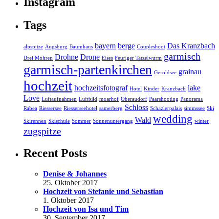
Instagram
Tags
bayern
berge
Das Kranzbach
alpspitze
Augsburg
Baumhaus
Coupleshoot
garmisch
Drohne
Drone
Drei Mohren
Eises
Feuriger Tatzelwurm
garmisch-partenkirchen
grainau
Geroldsee
hochzeit
hochzeitsfotograf
lake
Hotel
Kinder
Kranzbach
Love
Luftaufnahmen
Luftbild
moarhof
Oberaudorf
Paarshooting
Panorama
Schloss
Rabea
Riessersee
Riesserseehotel
samerberg
Schäzlerpalais
simmssee
Ski
wedding
Wald
Skirennen
Skischule
Sommer
Sonnenuntergang
winter
zugspitze
Recent Posts
Denise & Johannes
25. Oktober 2017
Hochzeit von Stefanie und Sebastian
1. Oktober 2017
Hochzeit von Isa und Tim
30. September 2017