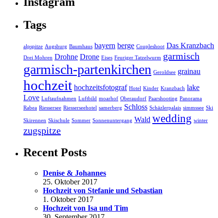
Instagram
Tags
bayern
berge
Das Kranzbach
alpspitze
Augsburg
Baumhaus
Coupleshoot
garmisch
Drohne
Drone
Drei Mohren
Eises
Feuriger Tatzelwurm
garmisch-partenkirchen
grainau
Geroldsee
hochzeit
hochzeitsfotograf
lake
Hotel
Kinder
Kranzbach
Love
Luftaufnahmen
Luftbild
moarhof
Oberaudorf
Paarshooting
Panorama
Schloss
Rabea
Riessersee
Riesserseehotel
samerberg
Schäzlerpalais
simmssee
Ski
wedding
Wald
Skirennen
Skischule
Sommer
Sonnenuntergang
winter
zugspitze
Recent Posts
Denise & Johannes
25. Oktober 2017
Hochzeit von Stefanie und Sebastian
1. Oktober 2017
Hochzeit von Isa und Tim
30. September 2017