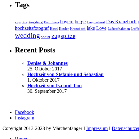
Tags
bayern
berge
Das Kranzbach
alpspitze
Augsburg
Baumhaus
Coupleshoot
hochzeitsfotograf
lake
Love
Hotel
Kinder
Kranzbach
Luftaufnahmen
Luftb
wedding
zugspitze
winter
Recent Posts
Denise & Johannes
25. Oktober 2017
Hochzeit von Stefanie und Sebastian
1. Oktober 2017
Hochzeit von Isa und Tim
30. September 2017
Facebook
Instagram
Copyright 2013-2023 by Märchenfänger I
Impressum
I
Datenschutze
Home