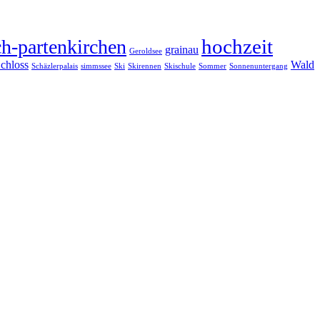
hochzeit
h-partenkirchen
grainau
Geroldsee
chloss
Wald
Schäzlerpalais
simmssee
Ski
Skirennen
Skischule
Sommer
Sonnenuntergang