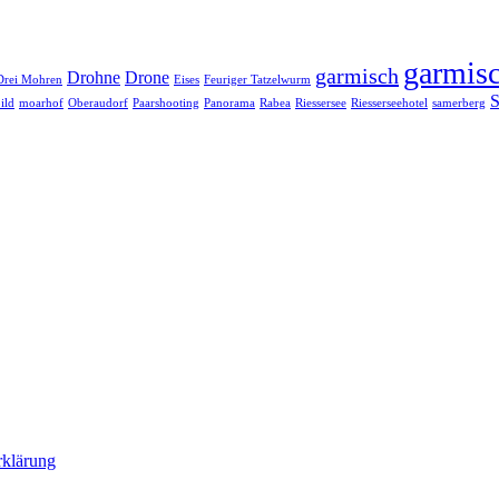
garmisc
garmisch
Drohne
Drone
Drei Mohren
Eises
Feuriger Tatzelwurm
S
ild
moarhof
Oberaudorf
Paarshooting
Panorama
Rabea
Riessersee
Riesserseehotel
samerberg
rklärung