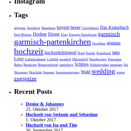
Instagram
Tags
bayern
berge
Das Kranzbach
alpspitze
Augsburg
Baumhaus
Coupleshoot
garmisch
Drohne
Drone
Drei Mohren
Eises
Feuriger Tatzelwurm
garmisch-partenkirchen
grainau
Geroldsee
hochzeit
hochzeitsfotograf
lake
Hotel
Kinder
Kranzbach
Love
Luftaufnahmen
Luftbild
moarhof
Oberaudorf
Paarshooting
Panorama
Schloss
Rabea
Riessersee
Riesserseehotel
samerberg
Schäzlerpalais
simmssee
Ski
wedding
Wald
Skirennen
Skischule
Sommer
Sonnenuntergang
winter
zugspitze
Recent Posts
Denise & Johannes
25. Oktober 2017
Hochzeit von Stefanie und Sebastian
1. Oktober 2017
Hochzeit von Isa und Tim
30. September 2017